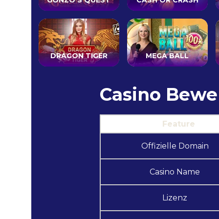
Spinch Casino Registrierung
DRAGON TIGER
MEGA BALL
Casino Bewe
Feature
Offizielle Domain
Casino Name
Lizenz