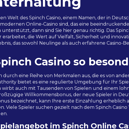
nterhaltung
en Welt des Spinch Casino, einem Namen, der in Deuts
 modernen Online-Casino sind, das eine beeindruckende
nterstützt, dann sind Sie hier genau richtig. Das Spinch
er erarbeitet, die Wert auf Vielfalt, Sicherheit und inn
lebnis, das sowohl Neulinge als auch erfahrene Casino-B
pinch Casino so besond
ch durch eine Reihe von Merkmalen aus, die es von ande
hority bietet es eine regulierte Umgebung für Ihr Spiel
n wirbt auch mit Tausenden von Spielen und einem lo
 großzügige Willkommensbonus, der neue Spieler in Deu
Bonus bezeichnet, kann Ihre erste Einzahlung erheblic
en. Viele Spieler suchen gezielt nach dem Spinch Casi
en.
 Spielangebot im Spinch Online Ca