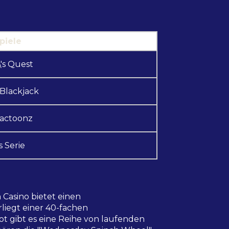
piele
's Quest
 Blackjack
eactoonz
 Serie
h Casino bietet einen
liegt einer 40-fachen
 gibt es eine Reihe von laufenden