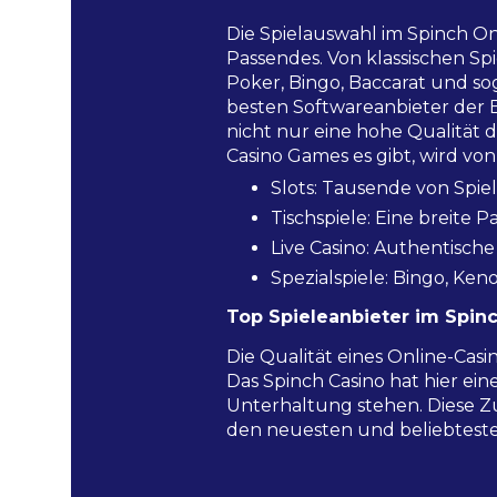
Die Spielauswahl im Spinch Onl
Passendes. Von klassischen Sp
Poker, Bingo, Baccarat und sog
besten Softwareanbieter der B
nicht nur eine hohe Qualität d
Casino Games es gibt, wird von
Slots: Tausende von Spie
Tischspiele: Eine breite 
Live Casino: Authentische
Spezialspiele: Bingo, Ken
Top Spieleanbieter im Spin
Die Qualität eines Online-Cas
Das Spinch Casino hat hier ein
Unterhaltung stehen. Diese Z
den neuesten und beliebtesten 