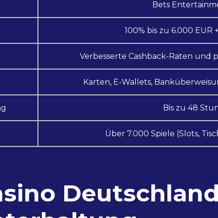
Bets Entertainme
100% bis zu 6.000 EUR +
Verbesserte Cashback-Raten und p
Karten, E-Wallets, Banküberwei
ng
Bis zu 48 Stu
Über 7.000 Spiele (Slots, Tisc
sino Deutschland: