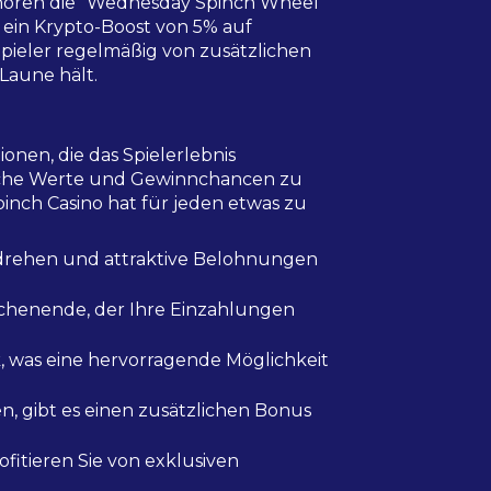
ehören die "Wednesday Spinch Wheel"
ein Krypto-Boost von 5% auf
pieler regelmäßig von zusätzlichen
 Laune hält.
nen, die das Spielerlebnis
zliche Werte und Gewinnchancen zu
Spinch Casino hat für jeden etwas zu
drehen und attraktive Belohnungen
ochenende, der Ihre Einzahlungen
ck, was eine hervorragende Möglichkeit
, gibt es einen zusätzlichen Bonus
itieren Sie von exklusiven